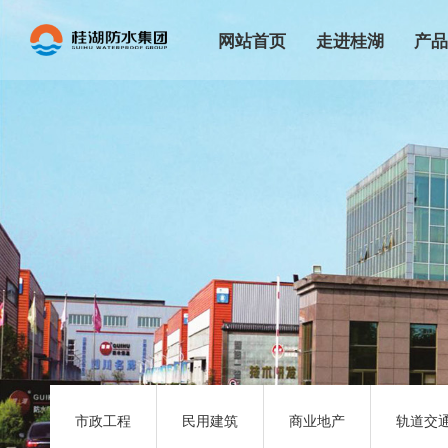
网站首页
走进桂湖
产
集团简介
辅料
生产基地
家装
集团文化
防水
发展历程
CG
荣誉资质
高分
企业展示
自粘
企业宣传片
改性沥
市政工程
民用建筑
商业地产
轨道交