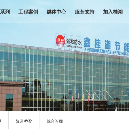
品系列
工程案例
媒体中心
服务支持
加入桂湖
防水系列产品
市政工程
桂湖新闻
营销网络
招商加盟
防水系列产品
民用建筑
行业动态
技术服务
联系我们
涂膜系列产品
商业地产
媒体报道
防水知识
P强粘系列防水卷
轨道交通
防伪查询
材
隧道桥梁
子系列防水卷材
综合管廊
系列防水卷材
青系列防水卷材
通
隧道桥梁
综合管廊