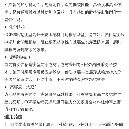
不具备的尺寸稳定性，热稳定性，双向撕裂性能、高强度和高延伸
率，是普通薄膜难以模仿和企及的，具有很好的耐根穿刺和耐化学
腐蚀性能。
● 化学阻根
CGP强粘蠕变型高分子防水卷材（耐根穿刺型）是在CGP强粘蠕变胶
中添加化学组根剂，阻止根系趋水性向基层生长穿透防水层，起到
阻根与密封防水的效果。
● 超强粘结力
国内首次强粘蠕变型防水卷材，卷材采用专利强粘蠕变胶分子技
术，施工时采用专用反应剂胶浆，使防水层与基层形成稳定持久分
子级的紧密结合、粘结牢固、不可逆的持久密封粘结效果。
● 高强度、大延伸
该产品具有高强度、高延伸的优越性能，可有效规避基层及结构层
应力变形，CGP强粘蠕变胶与进口强力交叉膜复合材料延伸率是普
通PET膜的3倍以上。
适用范围
1、各类防水抗渗的绿化屋面、种植顶板、种植阳台、种植露台等防