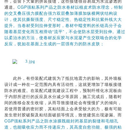
件，会留下大量的拼装接缝，这些接缝很容易成为水流渗透的
通道。
CGP强粘系列产品之防水卷材以植皮术防水理念，特制
的交叉叠压强力膜配合强力双层叠加薄膜加纵横网状结构设
计，使其抗撕裂强度、尺寸稳定性、热稳定性和抗紫外线大大
提升。当卷材受到拉伸变形时，卷材中蠕变料的长链高分子会
随着基层变化而互相滑动“流平”，不会使防水层受到拉伸。通过
以柔治水的方法，使卷材反应胶与水泥凝产生交联啮合的化学
反应，犹如在基面上生成的一层强有力的防水皮肤；
此外，有些装配式建筑为了抵抗地震力的影响，其外墙板
设计成一种在一定范围内具有活动性，这就更增加了墙板接缝
防水的难度。在装配式建筑建设工程中，预制纤维化水泥板由
于内部所进行的反应及水分减少等原因，施工完成后，随着时
间的推移会发生收缩，从而导致接缝处会有慢慢扩大的倾向，
若使用普通的密封胶，其粘结面上会承受较大的力，极有可能
发生密封胶破裂及粘结面破损等情况，致使建筑出现渗漏。而
CGP强粘系列产品之防水涂膜既能封闭基层的裂缝和毛细孔
道，也能吸收应力而不传递应力，其高度自愈功能、极强的粘