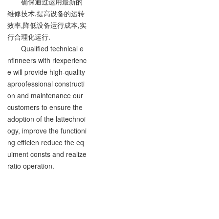
确保通过运用最新的
维修技术,提高设备的运转
效率,降低设备运行成本,实
行合理化运行.
Qualified technical e
nfinneers with riexperienc
e will provide high-quality
aproofessional constructi
on and maintenance our
customers to ensure the
adoption of the lattechnoi
ogy, improve the functioni
ng efficien reduce the eq
uiment consts and realize
ratio operation.